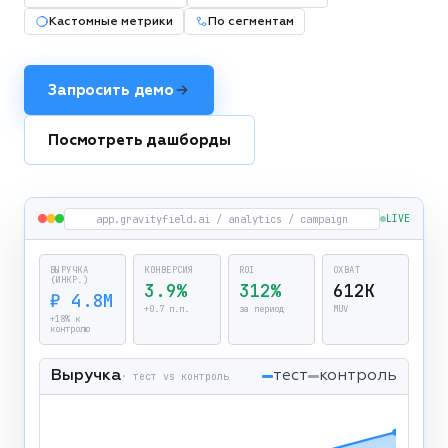
Кастомные метрики
По сегментам
Запросить демо
Посмотреть дашборды
app.gravityfield.ai / analytics / campaign
LIVE
ВЫРУЧКА
КОНВЕРСИЯ
ROI
ОХВАТ
(ИНКР.)
3.9%
312%
612K
₽ 4.8M
+0.7 п.п.
за период
MUV
+18% к
контролю
Выручка
тест
контроль
· тест vs контроль