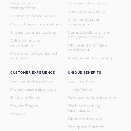
Segmentation
Campaign templates
management
Predictive targeting
Content personalization
Client and server
Product recommendations
integration
Trigger communications
Compatibility with any
CMS/Web platform
A/B testing and
optimization
Offline and CRM data
enrichment
Promotion of sponsored
products
Analytics and reporting
CUSTOMER EXPERIENCE
UNIQUE BENEFITS
Services and expertise
Best Practices
Project-based approach
Time2Market
Team and Roles
New generation algorithms
Project Stages
Machine Learning
Optimization
Reviews
Open architecture
Enterprise Platform