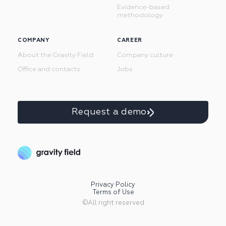
Evidence-based
methodology
COMPANY
CAREER
About the Gravity Field
Company culture
Office and contacts
Jobs
Request a demo
Privacy Policy
Terms of Use
©All right reserved