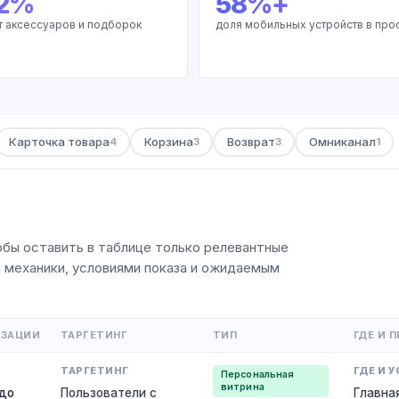
12%
58%+
ёт аксессуаров и подборок
доля мобильных устройств в про
Карточка товара
Корзина
Возврат
Омниканал
4
3
3
1
обы оставить в таблице только релевантные
м механики, условиями показа и ожидаемым
ИЗАЦИИ
ТАРГЕТИНГ
ТИП
ГДЕ И 
Персональная
витрина
 до
Пользователи с
Главна