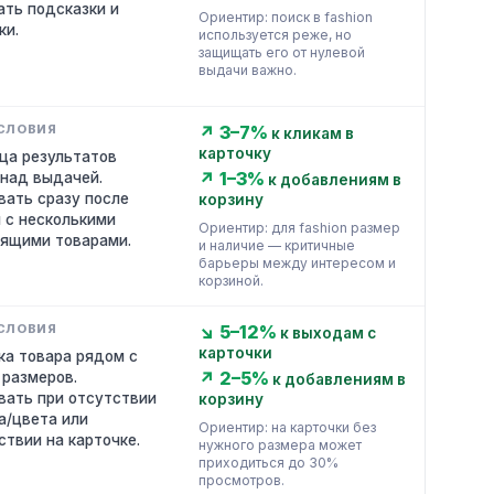
ать подсказки и
Ориентир: поиск в fashion
ки.
используется реже, но
защищать его от нулевой
выдачи важно.
↗ 3–7%
к кликам в
карточку
ца результатов
↗ 1–3%
 над выдачей.
к добавлениям в
вать сразу после
корзину
 с несколькими
Ориентир: для fashion размер
ящими товарами.
и наличие — критичные
барьеры между интересом и
корзиной.
↘ 5–12%
к выходам с
карточки
ка товара рядом с
↗ 2–5%
 размеров.
к добавлениям в
вать при отсутствии
корзину
а/цвета или
Ориентир: на карточки без
ствии на карточке.
нужного размера может
приходиться до 30%
просмотров.