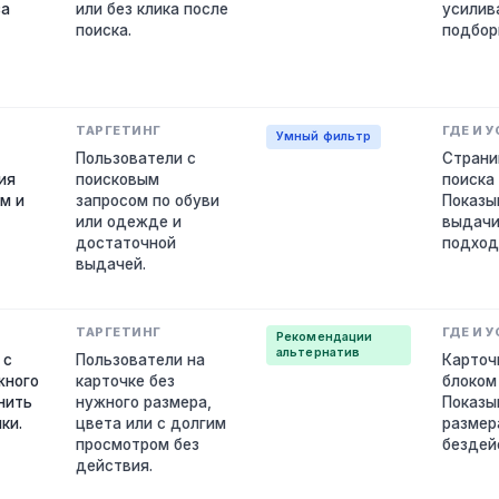
за
или без клика после
усилив
поиска.
подбор
Умный фильтр
Пользователи с
Страни
ия
поисковым
поиска
м и
запросом по обуви
Показы
или одежде и
выдачи
достаточной
подход
выдачей.
Рекомендации
альтернатив
 с
Пользователи на
Карточ
жного
карточке без
блоком
нить
нужного размера,
Показы
ки.
цвета или с долгим
размер
просмотром без
бездей
действия.