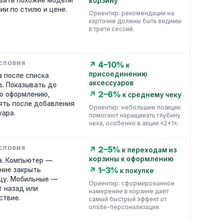
вать похожие модели
корзину
ии по стилю и цене.
Ориентир: рекомендации на
карточке должны быть видимы
в трети сессий.
↗ 4–10%
к
присоединению
а после списка
аксессуаров
в. Показывать до
↗ 2–6%
по оформлению,
к среднему чеку
ять после добавления
Ориентир: небольшие позиции
уара.
помогают наращивать глубину
чека, особенно в акции «2+1».
↗ 2–5%
к переходам из
корзины к оформлению
а. Компьютер —
↗ 1–3%
ние закрыть
к покупке
цу. Мобильные —
Ориентир: сформированное
т назад или
намерение в корзине даёт
ствие.
самый быстрый эффект от
onsite-персонализации.