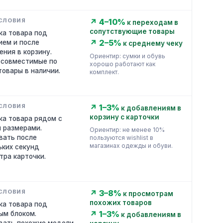
↗ 4–10%
к переходам в
сопутствующие товары
ка товара под
↗ 2–5%
ием и после
к среднему чеку
ения в корзину.
Ориентир: сумки и обувь
 совместимые по
хорошо работают как
товары в наличии.
комплект.
↗ 1–3%
к добавлениям в
корзину с карточки
ка товара рядом с
и размерами.
Ориентир: не менее 10%
вать после
пользуются wishlist в
магазинах одежды и обуви.
ьких секунд
тра карточки.
↗ 3–8%
к просмотрам
похожих товаров
ка товара под
↗ 1–3%
ым блоком.
к добавлениям в