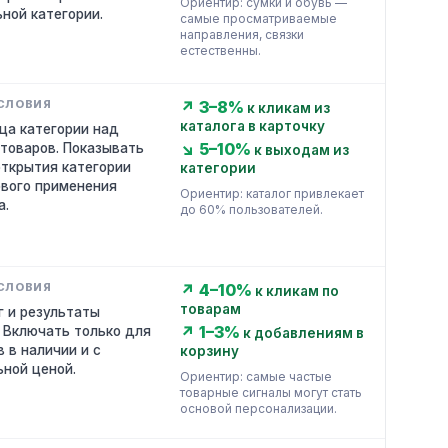
Ориентир: сумки и обувь —
ьной категории.
самые просматриваемые
направления, связки
естественны.
↗ 3–8%
к кликам из
каталога в карточку
ца категории над
↘ 5–10%
 товаров. Показывать
к выходам из
открытия категории
категории
рвого применения
Ориентир: каталог привлекает
а.
до 60% пользователей.
↗ 4–10%
к кликам по
товарам
г и результаты
↗ 1–3%
. Включать только для
к добавлениям в
 в наличии и с
корзину
ьной ценой.
Ориентир: самые частые
товарные сигналы могут стать
основой персонализации.