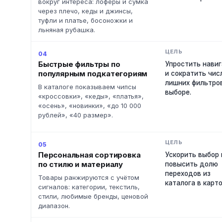
вокруг интереса: лоферы и сумка
через плечо, кеды и джинсы,
туфли и платье, босоножки и
льняная рубашка.
04
Быстрые фильтры по
Упростить нави
популярным подкатегориям
и сократить чис
лишних фильтро
В каталоге показываем чипсы
выборе.
«кроссовки», «кеды», «платья»,
«осень», «новинки», «до 10 000
рублей», «40 размер».
05
Персональная сортировка
Ускорить выбор 
по стилю и материалу
повысить долю
переходов из
Товары ранжируются с учётом
каталога в карто
сигналов: категории, текстиль,
стили, любимые бренды, ценовой
диапазон.