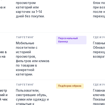
просмотром
блок п
а и
категорий или
при во
карточек за 1–14
после 
дней без покупки.
переход
Персональный
баннер
Мобильные
Главны
посетители с
Обновл
ию в
историей
перехо
 на
просмотров,
возвра
фильтров или кликов
по товарам в
конкретной
категории.
Подборка образа
мотр
Пользователи,
Главна
рий и
смотревшие обувь,
ключев
й чек
сумки или одежду и
Показы
открытые к
просмо