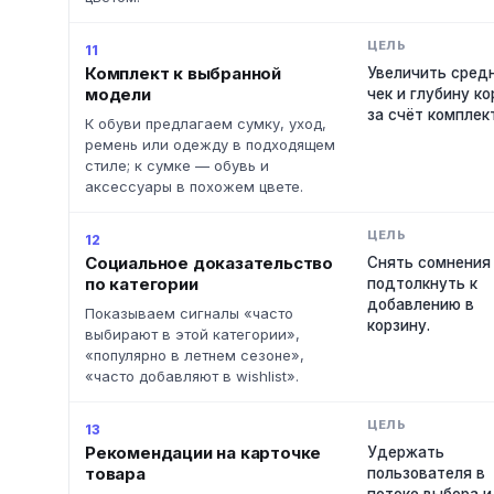
11
Комплект к выбранной
Увеличить сред
модели
чек и глубину к
за счёт комплек
К обуви предлагаем сумку, уход,
ремень или одежду в подходящем
стиле; к сумке — обувь и
аксессуары в похожем цвете.
12
Социальное доказательство
Снять сомнения
по категории
подтолкнуть к
добавлению в
Показываем сигналы «часто
корзину.
выбирают в этой категории»,
«популярно в летнем сезоне»,
«часто добавляют в wishlist».
13
Рекомендации на карточке
Удержать
товара
пользователя в