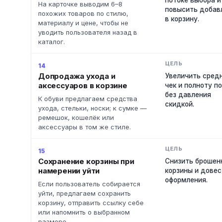
потоке выбора и
На карточке выводим 6–8
повысить добав
похожих товаров по стилю,
в корзину.
материалу и цене, чтобы не
уводить пользователя назад в
каталог.
14
Допродажа ухода и
Увеличить сред
аксессуаров в корзине
чек и полноту п
без давления
К обуви предлагаем средства
скидкой.
ухода, стельки, носки; к сумке —
ремешок, кошелёк или
аксессуары в том же стиле.
15
Сохранение корзины при
Снизить брошен
намерении уйти
корзины и довес
оформления.
Если пользователь собирается
уйти, предлагаем сохранить
корзину, отправить ссылку себе
или напомнить о выбранном
размере.