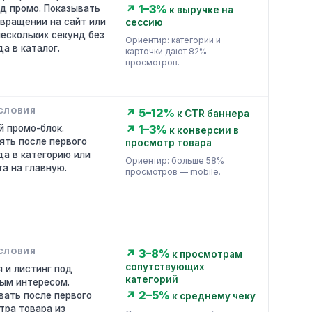
↗ 1–3%
од промо. Показывать
к выручке на
звращении на сайт или
сессию
нескольких секунд без
Ориентир: категории и
а в каталог.
карточки дают 82%
просмотров.
↗ 5–12%
к CTR баннера
й промо-блок.
↗ 1–3%
к конверсии в
ять после первого
просмотр товара
да в категорию или
Ориентир: больше 58%
та на главную.
просмотров — mobile.
↗ 3–8%
к просмотрам
сопутствующих
я и листинг под
категорий
ым интересом.
↗ 2–5%
вать после первого
к среднему чеку
тра товара из