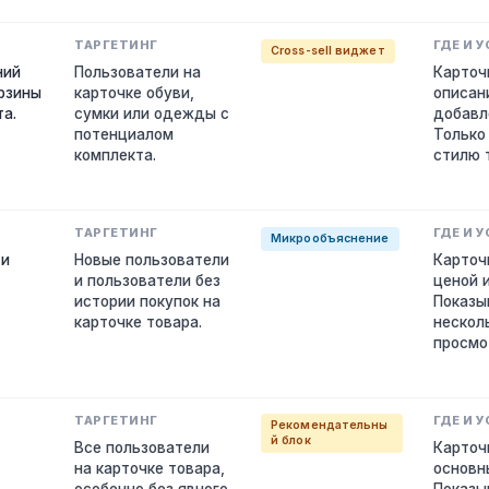
Cross-sell виджет
ний
Пользователи на
Карточ
орзины
карточке обуви,
описан
та.
сумки или одежды с
добавл
потенциалом
Только
комплекта.
стилю 
Микрообъяснение
 и
Новые пользователи
Карточ
и пользователи без
ценой 
истории покупок на
Показы
карточке товара.
нескол
просмо
Рекомендательны
й блок
Все пользователи
Карточ
на карточке товара,
основн