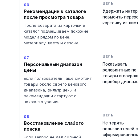
06
Рекомендации в каталоге
Удержать интер
после просмотра товара
повысить перех
карточку из лист
После возврата из карточки в
каталог подмешиваем похожие
модели рядом по цене,
материалу, цвету и сезону.
07
Персональный диапазон
Показывать
цены
релевантные по
товары и сокра
Если пользователь чаще смотрит
перебор диапазо
товары около своего ценового
диапазона, фильтр цены и
рекомендации стартуют с
похожего уровня.
08
Восстановление слабого
Не терять
поиска
пользователей 
сформированны
Если запрос не дал сильной