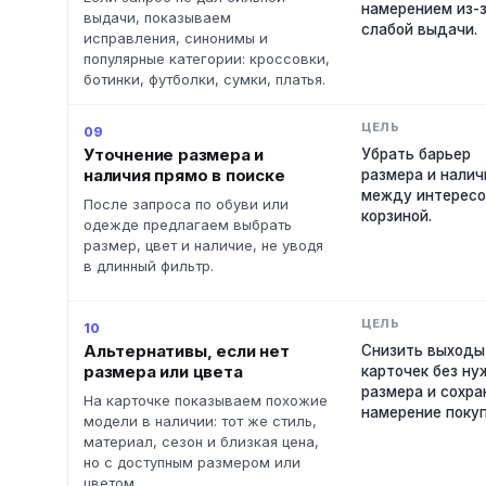
намерением из-
выдачи, показываем
слабой выдачи.
исправления, синонимы и
популярные категории: кроссовки,
ботинки, футболки, сумки, платья.
09
Уточнение размера и
Убрать барьер
наличия прямо в поиске
размера и налич
между интересо
После запроса по обуви или
корзиной.
одежде предлагаем выбрать
размер, цвет и наличие, не уводя
в длинный фильтр.
10
Альтернативы, если нет
Снизить выходы
размера или цвета
карточек без ну
размера и сохра
На карточке показываем похожие
намерение покуп
модели в наличии: тот же стиль,
материал, сезон и близкая цена,
но с доступным размером или
цветом.