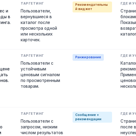
Рекомендательны
й виджет
ес и
Пользователи,
Страни
оды в
вернувшиеся в
блокам
инга.
каталог после
Показы
просмотра одной
возврат
или нескольких
каталог
карточек.
Ранжирование
Пользователи с
Катало
 цене
устойчивым
рекоме
щать
ценовым сигналом
Примен
нов.
по просмотренным
ценово
товарам.
нескол
Сообщение +
рекомендации
Пользователи с
Страни
со
запросом, низким
после 
м
числом результатов
неуспе