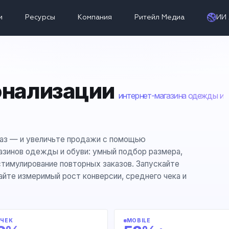
и
Ресурсы
Компания
Ритейл Медиа
ИИ 
онализации
интернет-магазина одежды и
раз — и увеличьте продажи с помощью
азинов одежды и обуви: умный подбор размера,
 стимулирование повторных заказов. Запускайте
айте измеримый рост конверсии, среднего чека и
 ЧЕК
MOBILE