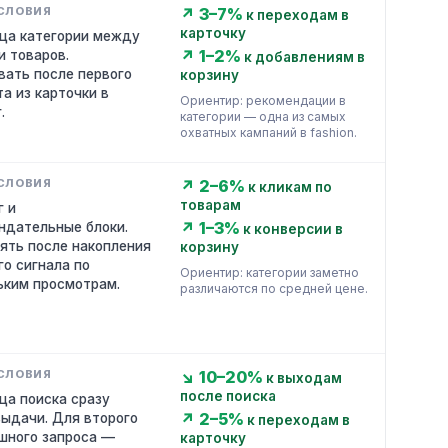
↗ 3–7%
к переходам в
карточку
ца категории между
↗ 1–2%
и товаров.
к добавлениям в
вать после первого
корзину
а из карточки в
Ориентир: рекомендации в
.
категории — одна из самых
охватных кампаний в fashion.
↗ 2–6%
к кликам по
товарам
г и
↗ 1–3%
ндательные блоки.
к конверсии в
ять после накопления
корзину
го сигнала по
Ориентир: категории заметно
ьким просмотрам.
различаются по средней цене.
↘ 10–20%
к выходам
после поиска
ца поиска сразу
↗ 2–5%
выдачи. Для второго
к переходам в
шного запроса —
карточку