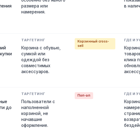
особенно без явного
Показы
ления
размера или
в налич
намерения.
Корзинный cross-
sell
ний
Корзина с обувью,
Корзин
окупки
сумкой или
товаро
одеждой без
клика 
совместимых
обновл
аксессуаров.
аксесс
Поп-ап
ные
Пользователи с
Корзин
ти до
наполненной
намере
корзиной, не
страни
начавшие
возвра
оформление.
бездей