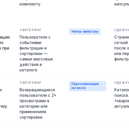
комплекту.
капсул
Чипсы-фильтры
гацию
Пользователи с
Страни
ло
событиями
сеткой
в при
фильтрации и
после 
сортировки —
или пе
самые массовые
фильтр
действия в
каталоге.
Персонализация
каталога
и
Возвращающиеся
Катало
пользователи с 2+
поиска
просмотрами в
товаров
чку.
категории или
актуал
применением
сортировки.