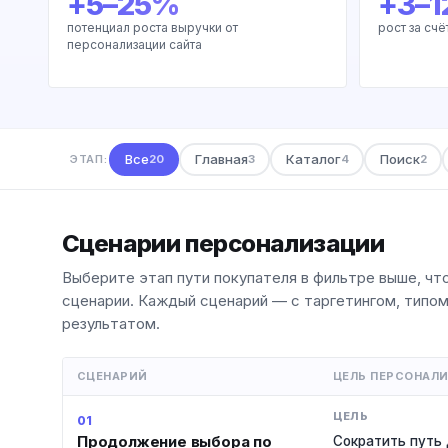
+5–25%
+3–
потенциал роста выручки от
рост за сч
персонализации сайта
Все
Главная
Каталог
Поиск
ЭТАП:
20
3
4
2
Сценарии персонализации
Выберите этап пути покупателя в фильтре выше, чт
сценарии. Каждый сценарий — с таргетингом, типо
результатом.
СЦЕНАРИЙ
ЦЕЛЬ ПЕРСОНАЛ
01
Продолжение выбора по
Сократить путь