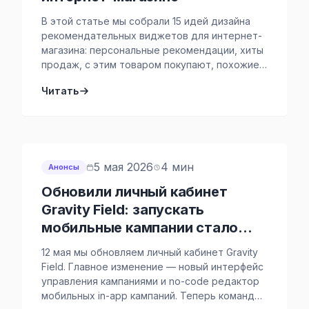
В этой статье мы собрали 15 идей дизайна
рекомендательных виджетов для интернет-
магазина: персональные рекомендации, хиты
продаж, с этим товаром покупают, похожие
товары и многое другое. Если заголовок
Читать
помогает объяснить пользователю, почему
он видит подборку товаров, то сам дизайн
виджета отвечает за другое: насколько
легко заметить рекомендации, удобно ли их
просматривать, хочется ли
взаимодействовать с блоком […]
5 мая 2026
4 мин
Анонсы
Обновили личный кабинет
Gravity Field: запускать
мобильные кампании стало
проще и быстрее
12 мая мы обновляем личный кабинет Gravity
Field. Главное изменение — новый интерфейс
управления кампаниями и no-code редактор
мобильных in-app кампаний. Теперь команды,