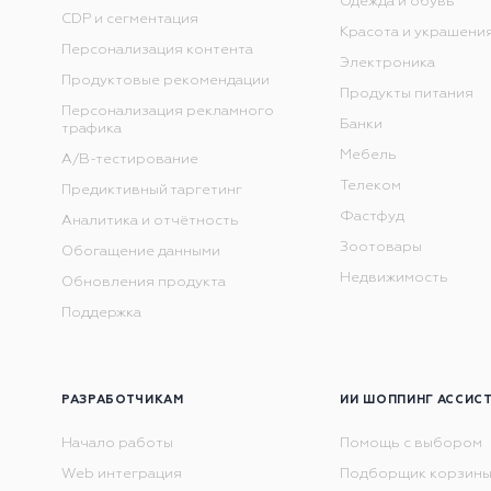
Одежда и обувь
CDP и сегментация
Красота и украшени
Персонализация контента
Электроника
Продуктовые рекомендации
Продукты питания
Персонализация рекламного
Банки
трафика
Мебель
А/В-тестирование
Телеком
Предиктивный таргетинг
Фастфуд
Аналитика и отчётность
Зоотовары
Обогащение данными
Недвижимость
Обновления продукта
Поддержка
РАЗРАБОТЧИКАМ
ИИ ШОППИНГ АССИС
Начало работы
Помощь с выбором
Web интеграция
Подборщик корзин