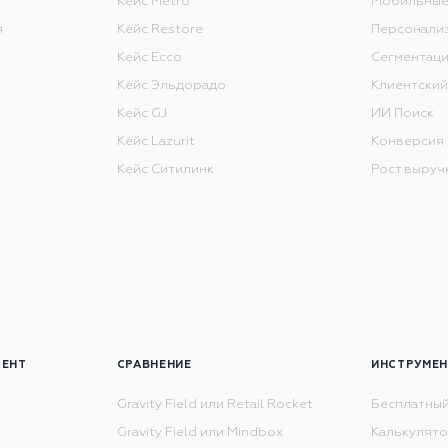
Кейс Metro
Мобильные
я
Кейс Restore
Персонали
Кейс Ecco
Сегментаци
Кейс Эльдорадо
Клиентский
Кейс GJ
ИИ Поиск
Кейс Lazurit
Конверсия
Кейс Ситилинк
Рост выруч
ТЕНТ
СРАВНЕНИЕ
ИНСТРУМЕ
Gravity Field или Retail Rocket
Бесплатный
ы
Gravity Field или Mindbox
Калькулято