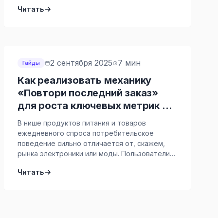
персонализированные товары. Клиент
Читать
ожидает, что его узнают, помнят его
предпочтения и говорят с ним на одном
языке, обезличенная массовая коммуникация
работает против бизнеса — она снижает
вовлеченность, размывает ценность
предложения и, что критично, напрямую бьет
2 сентября 2025
7 мин
Гайды
по […]
Как реализовать механику
«Повтори последний заказ»
для роста ключевых метрик в
e-grocery, FoodTech, FMCG,
В нише продуктов питания и товаров
аптечном приложении?
ежедневного спроса потребительское
поведение сильно отличается от, скажем,
рынка электроники или моды. Пользователи
часто покупают один и тот же набор
Читать
товаров: молоко, хлеб, яйца, вода, любимые
йогурты, стиральные порошки, витамины или
корм для питомца. Это формирует привычку и
ритуал. Задача продакт-менеджера —
увидеть такое поведение и максимально