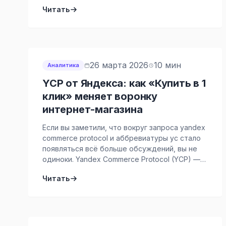
видит стоимость трафика и реакцию на
Читать
коммуникации. Но эти данные редко
работают как одна система. Поэтому CDP,
платформа клиентских данных, которая
собирает информацию о каждом клиенте из
различных каналов и объединяет эти данные
в […]
26 марта 2026
10 мин
Аналитика
YCP от Яндекса: как «Купить в 1
клик» меняет воронку
интернет-магазина
Если вы заметили, что вокруг запроса yandex
commerce protocol и аббревиатуры yc стало
появляться всё больше обсуждений, вы не
одиноки. Yandex Commerce Protocol (YCP) —
это новый стандарт, который описывает, как
Читать
интернет-магазин взаимодействует с
сервисами Яндекса для оформления заказов
в разных точках экосистемы. Но важнее
другое: YCP — это не «ещё одна интеграция
ради галочки». […]