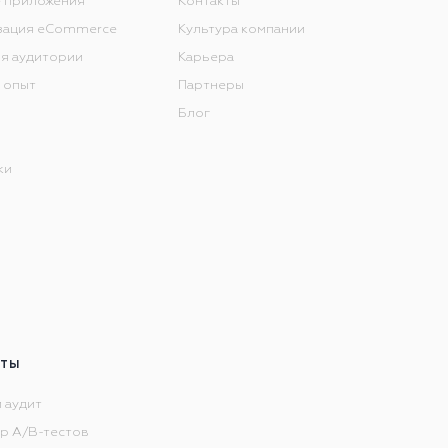
 приложения
Контакты
зация eCommerce
Культура компании
я аудитории
Карьера
 опыт
Партнеры
Блог
ки
НТЫ
 аудит
р А/В-тестов