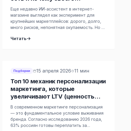
консультанта можно запускать
Еще недавно ИИ-ассистент в интернет-
сейчас
магазине выглядел как эксперимент для
крупнейших маркетплейсов: дорого, долго,
много рисков, непонятная окупаемость. Но за
последний год ситуация заметно изменилась.
Читать
В российском eCommerce появились первые
заметные запуски ассистентов, которые
работают не для селлеров, поставщиков или
внутренних команд, а именно для конечных
покупателей. Покупатель уже может
спросить ИИ, какие часы подойдут для […]
15 апреля 2026
11 мин
Подборки
Топ 10 механик персонализации
маркетинга, которые
увеличивают LTV (ценность
клиента): пошаговое
В современном маркетинге персонализация
руководство для бизнеса,
— это фундаментальное условие выживания
который не хочет терять
бренда. Согласно исследованию 2026 года,
63% россиян готовы переплатить за
прибыль в 2026 году