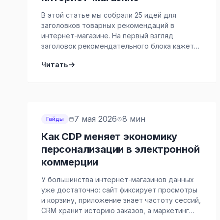
В этой статье мы собрали 25 идей для
заголовков товарных рекомендаций в
интернет-магазине. На первый взгляд
заголовок рекомендательного блока кажется
мелочью, но именно он объясняет
Читать
пользователю, почему он видит эти товары,
какую выгоду получит и зачем ему вообще
прокручивать карусель дальше. Удачный
заголовок помогает увеличить конверсию в
просмотр карточек товара, повысить
добавление в корзину, поддержать […]
7 мая 2026
8 мин
Гайды
Как CDP меняет экономику
персонализации в электронной
коммерции
У большинства интернет-магазинов данных
уже достаточно: сайт фиксирует просмотры
и корзину, приложение знает частоту сессий,
CRM хранит историю заказов, а маркетинг