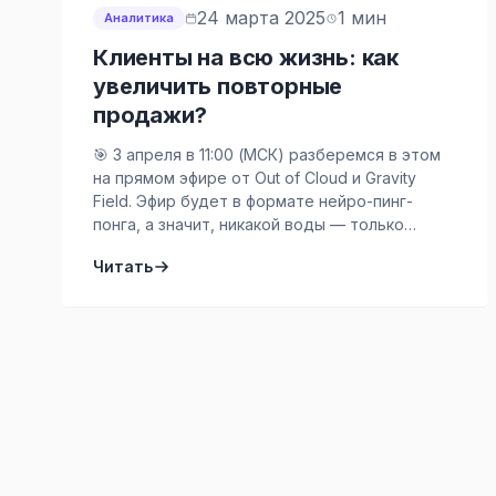
24 марта 2025
1 мин
Аналитика
Клиенты на всю жизнь: как
увеличить повторные
продажи?
🎯 3 апреля в 11:00 (МСК) разберемся в этом
на прямом эфире от Out of Cloud и Gravity
Field. Эфир будет в формате нейро-пинг-
понга, а значит, никакой воды — только
быстрые вопросы, точные ответы и
Читать
максимум пользы. Что обсудим?— Как
работать с сегментацией клиентов, чтобы не
терять аудиторию— Почему одни сообщения
побуждают к покупке, а […]