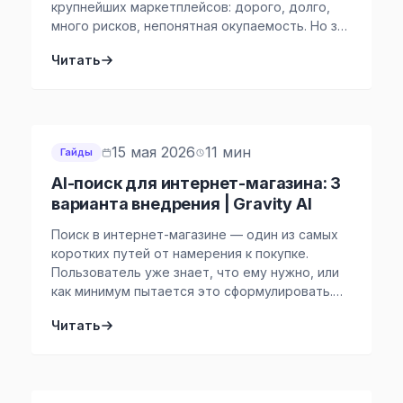
крупнейших маркетплейсов: дорого, долго,
много рисков, непонятная окупаемость. Но за
последний год ситуация заметно изменилась.
Читать
В российском eCommerce появились первые
заметные запуски ассистентов, которые
работают не для селлеров, поставщиков или
внутренних команд, а именно для конечных
покупателей. Покупатель уже может спросить
15 мая 2026
11 мин
Гайды
ИИ, какие часы подойдут для […]
AI-поиск для интернет-магазина: 3
варианта внедрения | Gravity AI
Поиск в интернет-магазине — один из самых
коротких путей от намерения к покупке.
Пользователь уже знает, что ему нужно, или
как минимум пытается это сформулировать.
Но обычный поиск часто работает только с
Читать
точными словами: названием товара,
брендом, артикулом, категорией или заранее
настроенными синонимами. Проблема
начинается там, где покупатель ищет не