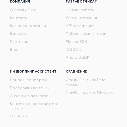
КОМПАНИЯ
РАЗРАБОТЧИКАМ
О Gravity Field
Начало работы
Контакты
Web интеграция
Культура компании
API интеграция
Карьера
Гибридная интеграция
Партнеры
Flutter SDK
Блог
iOS SDK
Android SDK
ИИ ШОППИНГ АССИСТЕНТ
СРАВНЕНИЕ
Помощь с выбором
Gravity Field или Retail
Rocket
Подборщик корзины
Gravity Field или Mindbox
Аналитика диалогов
Консультация на карточке
товара
ИИ Поиск