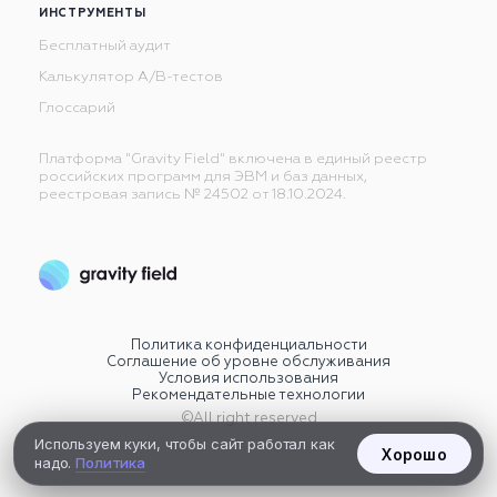
ИНСТРУМЕНТЫ
Бесплатный аудит
Калькулятор А/В-тестов
Глоссарий
Платформа "Gravity Field" включена в единый реестр
российских программ для ЭВМ и баз данных,
реестровая запись № 24502 от 18.10.2024.
Политика конфиденциальности
Соглашение об уровне обслуживания
Условия использования
Рекомендательные технологии
©All right reserved
Используем куки, чтобы сайт работал как
Хорошо
надо.
Политика