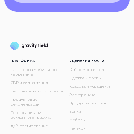
ПЛАТФОРМА
СЦЕНАРИИ РОСТА
Платформа мобильного
DIY, ремонт и дом
маркетинга
Одежда и обувь
CDP и сегментация
Красота и украшения
Персонализация контента
Электроника
Продуктовые
Продукты питания
рекомендации
Банки
Персонализация
рекламного трафика
Мебель
А/В-тестирование
Телеком