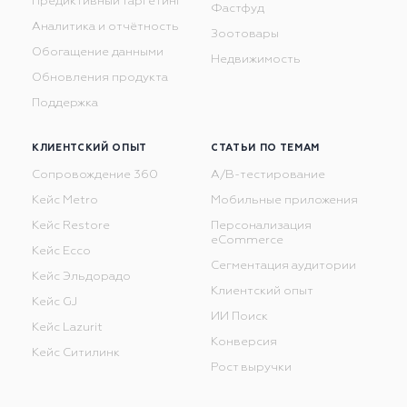
Предиктивный таргетинг
Фастфуд
Аналитика и отчётность
Зоотовары
Обогащение данными
Недвижимость
Обновления продукта
Поддержка
КЛИЕНТСКИЙ ОПЫТ
СТАТЬИ ПО ТЕМАМ
Сопровождение 360
A/B-тестирование
Кейс Metro
Мобильные приложения
Кейс Restore
Персонализация
eCommerce
Кейс Ecco
Сегментация аудитории
Кейс Эльдорадо
Клиентский опыт
Кейс GJ
ИИ Поиск
Кейс Lazurit
Конверсия
Кейс Ситилинк
Рост выручки