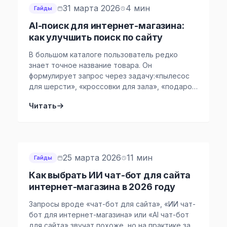
конкретный SKU, а решение задачи: […]
31 марта 2026
4 мин
Гайды
AI-поиск для интернет-магазина:
как улучшить поиск по сайту
В большом каталоге пользователь редко
знает точное название товара. Он
формулирует запрос через задачу:«пылесос
для шерсти», «кроссовки для зала», «подарок
ребенку». Обычный поиск по сайту интернет-
Читать
магазина в этот момент начинает терять
пользователя.Он не понимает смысл запроса
— и не приводит к товару. В результате
страдает вся воронка:запрос → выдача →
карточка → корзина → выручка […]
25 марта 2026
11 мин
Гайды
Как выбрать ИИ чат-бот для сайта
интернет-магазина в 2026 году
Запросы вроде «чат-бот для сайта», «ИИ чат-
бот для интернет-магазина» или «AI чат-бот
для сайта» звучат похоже, но на практике за