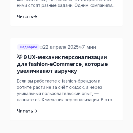
ними стоят разные задачи. Одним компаниям
нужен бот для поддержки: отвечать на
Читать
типовые вопросы, разгружать операторов,
помогать с заказом. Другим — инструмент,
который помогает покупателю быстрее найти
подходящий товар, разобраться в различиях
между вариантами и […]
22 апреля 2025
7 мин
Подборки
💡 9 UX-механик персонализации
для fashion‑eCommerce, которые
увеличивают выручку
Если вы работаете с fashion-брендом и
хотите расти не за счёт скидок, а через
уникальный пользовательский опыт, —
начните с UX-механик персонализации. В этой
статье — 9 механик, которые можно
Читать
запустить в Gravity Field без команды
разработчиков. С примерами, объяснением,
почему это работает, и бизнес-результатами.
Введение: персонализация — это не только